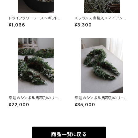
ドライフラワーリース〜ギフトボ
＜フランス直輸入＞アイアン製
ックス
オーナメント ハート
¥1,066
¥3,300
幸運のシンボル馬蹄形のリー
幸運のシンボル馬蹄形のリー
ス サイズベーシック
ス サイズグランド
¥22,000
¥35,000
商品一覧に戻る