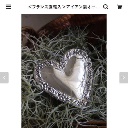
＜フランス直輸入＞アイアン製オーナ
メント ハート | maison de La do
uce