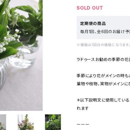
SOLD OUT
定期便の商品
毎月1回、全6回のお届け予
※価格は1回分の価格になります
ラドゥースお勧めの季節の花
季節により花がメインの時も
葉物や枝物、実物がメインに
＊以下説明文に使用している
れます
ーーー