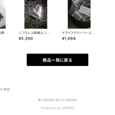
馬蹄形
＜フランス直輸入＞ア
ドライフラワーリース〜
グラン
イアン製オーナメント
ギフトボックス
¥3,300
¥1,066
ハート
商品一覧に戻る
づく表記
© maison de La douce
Powered by