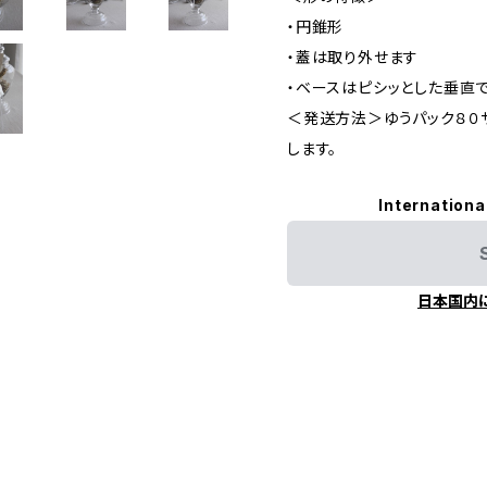
・円錐形
・蓋は取り外せます
・ベースはピシッとした垂直
＜発送方法＞ゆうパック８０
します。
Internationa
日本国内