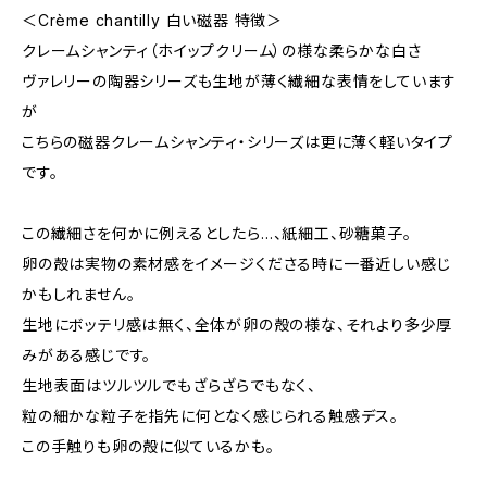
＜Crème chantilly 白い磁器 特徴＞
クレームシャンティ（ホイップクリーム）の様な柔らかな白さ
ヴァレリーの陶器シリーズも生地が薄く繊細な表情をしています
が
こちらの磁器クレームシャンティ・シリーズは更に薄く軽いタイプ
です。
この繊細さを何かに例えるとしたら…、紙細工、砂糖菓子。
卵の殻は実物の素材感をイメージくださる時に一番近しい感じ
かもしれません。
生地にボッテリ感は無く、全体が卵の殻の様な、それより多少厚
みがある感じです。
生地表面はツルツルでもざらざらでもなく、
粒の細かな粒子を指先に何となく感じられる触感デス。
この手触りも卵の殻に似ているかも。