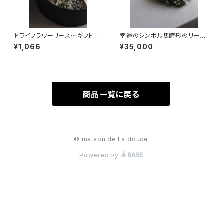
ドライフラワーリース〜ギフトボ
幸運のシンボル馬蹄形のリー
ックス
ス サイズグランド
¥1,066
¥35,000
商品一覧に戻る
© maison de La douce
Powered by